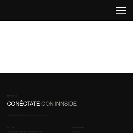
CONTACT US
CONÉCTATE
CON INNSIDE
Contáctanos y hagamos realidad tu visión, o síguenos en nuestras redes sociales:
UBICACIÓN
CORREO ELECTRÓNICO
Lomas de Chapultepec, Miguel Hidalgo, 11000 Ciudad de México, CDMX
ventas@innside.mx