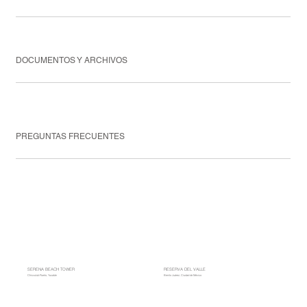
DOCUMENTOS Y ARCHIVOS
PREGUNTAS FRECUENTES
SERENA BEACH TOWER
RESERVA DEL VALLE
Chicxulub Puerto, Yucatán
Benito Juárez, Ciudad de México