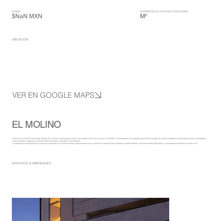
DESDE:
SUPERFICIE DE CONSTRUCCIÓN DESDE
$NaN MXN
M²
UBICACIÓN
VER EN GOOGLE MAPS
EL MOLINO
El Molino es un edificio residencial vertical de 14 niveles, diseñado para ofrecer una experiencia de vida exclusiva, confortable y contemporánea. Su programa arquitectónico integra de manera estratégica niveles habitacionales, amenidades y
estacionamiento, logrando un equilibrio entre privacidad, comunidad y funcionalidad.
La propuesta se distingue por su conexión privilegiada con el entorno natural, particularmente por su cercanía al campo de golf, generando visuales abiertas, iluminación natural abundante y una experiencia residencial de alto nivel.
SERVICIOS & AMENIDADES