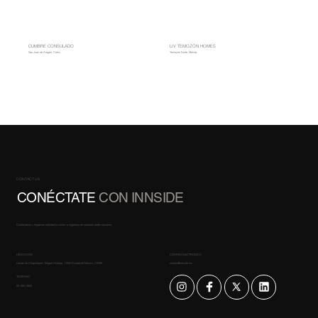
CUMBRE CONSULADO
LIV TEMOZÓN HOMES
San Juan de Aragón, Cdmx
Temozón Norte, Mérida
CONTACT US
CONÉCTATE
CON INNSIDE
Contáctanos y hagamos realidad tu visión, o síguenos en nuestras redes sociales:
UBICACIÓN
CORREO ELECTRÓNICO
Lomas de Chapultepec, Miguel Hidalgo, 11000 Ciudad de México, CDMX
ventas@innside.mx
TELÉFONO
55 1561 4842