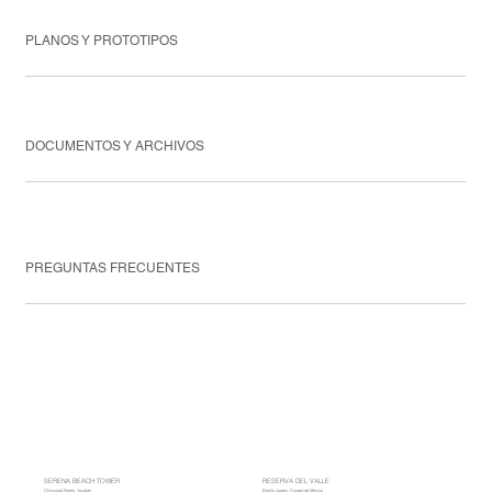
PLANOS Y PROTOTIPOS
DOCUMENTOS Y ARCHIVOS
PREGUNTAS FRECUENTES
SERENA BEACH TOWER
RESERVA DEL VALLE
Chicxulub Puerto, Yucatán
Benito Juárez, Ciudad de México