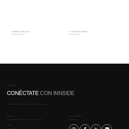
CUMBRE CONSULADO
LIV TEMOZÓN HOMES
San Juan de Aragón, Cdmx
Temozón Norte, Mérida
CONTACT US
CONÉCTATE
CON INNSIDE
Contáctanos y hagamos realidad tu visión, o síguenos en nuestras redes sociales:
UBICACIÓN
CORREO ELECTRÓNICO
Lomas de Chapultepec, Miguel Hidalgo, 11000 Ciudad de México, CDMX
ventas@innside.mx
TELÉFONO
55 1561 4842