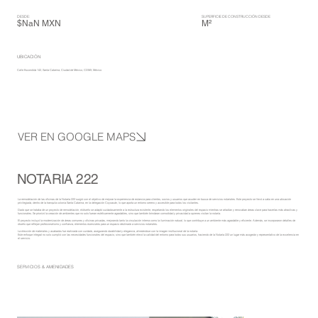
DESDE:
SUPERFICIE DE CONSTRUCCIÓN DESDE
$NaN MXN
M²
UBICACIÓN
Calle Escondida 142, Santa Catarina, Ciudad de México, CDMX, México
VER EN GOOGLE MAPS
NOTARIA 222
La remodelación de las oficinas de la Notaría 222 surgió con el objetivo de mejorar la experiencia de estancia para clientes, socios y usuarios que acuden en busca de servicios notariales. Este proyecto se llevó a cabo en una ubicación
privilegiada, dentro de la tranquila colonia Santa Catarina, en la delegación Coyoacán, lo que aporta un entorno sereno y accesible para todos los visitantes.
Dado que se trataba de un proyecto de remodelación, eldiseño se adaptó cuidadosamente a la estructura existente, respetando los elementos originales del espacio mientras se añadían y renovaban áreas clave para hacerlas más atractivas y
funcionales. Se priorizó la creación de ambientes que no solo fueran estéticamente agradables, sino que también brindaran comodidad y privacidad a quienes visitan la notaría.
El proyecto incluyó la modernización de áreas comunes y oficinas privadas, mejorando tanto la circulación interna como la iluminación natural, lo que contribuye a un ambiente más agradable y eficiente. Además, se incorporaron detalles de
diseño que reflejan profesionalismo y confianza, elementos esenciales para un espacio destinado a servicios notariales.
La elección de materiales y acabados fue realizada con cuidado, asegurando durabilidad y elegancia, alineándose con la imagen institucional de la notaría.
Este enfoque integral no solo cumplió con las necesidades funcionales del espacio, sino que también elevó la calidad del entorno para todos sus usuarios, haciendo de la Notaría 222 un lugar más acogedor y representativo de la excelencia en
el servicio.
SERVICIOS & AMENIDADES