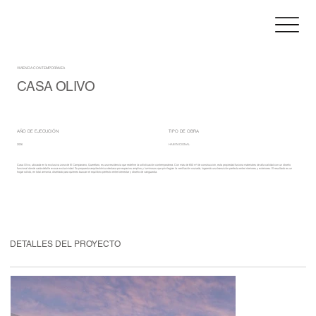
VIVIENDA CONTEMPORÁNEA
CASA OLIVO
AÑO DE EJECUCIÓN
TIPO DE OBRA
2026
HABITACIONAL
Casa Olivo, ubicada en la exclusiva zona de El Campanario, Querétaro, es una residencia que redefine la sofisticación contemporánea. Con más de 650 m² de construcción, esta propiedad fusiona materiales de alta calidad con un diseño
funcional donde cada detalle evoca exclusividad. Su propuesta arquitectónica destaca por espacios amplios y luminosos que privilegian la ventilación cruzada, logrando una transición perfecta entre interiores y exteriores. El resultado es un
hogar sólido, en total armonía, diseñado para quienes buscan el equilibrio perfecto entre bienestar y diseño de vanguardia.
DETALLES DEL PROYECTO