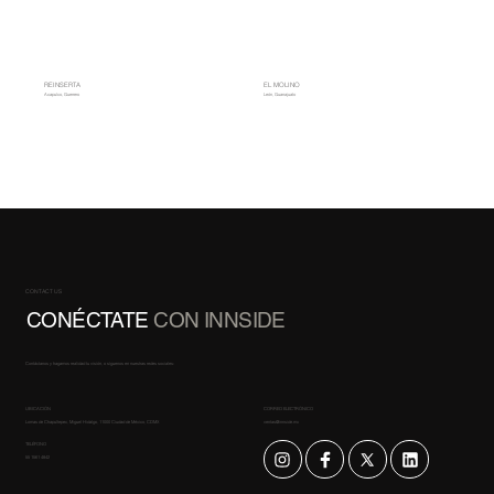
REINSERTA
EL MOLINO
Acapulco, Guerrero
León, Guanajuato
CONTACT US
CONÉCTATE
CON INNSIDE
Contáctanos y hagamos realidad tu visión, o síguenos en nuestras redes sociales:
UBICACIÓN
CORREO ELECTRÓNICO
Lomas de Chapultepec, Miguel Hidalgo, 11000 Ciudad de México, CDMX
ventas@innside.mx
TELÉFONO
55 1561 4842