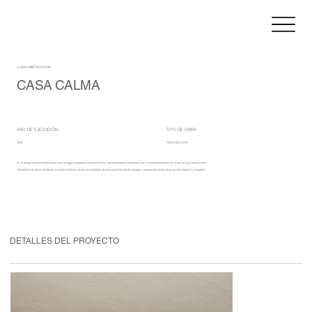
CASA HABITACIONAL
CASA CALMA
AÑO DE EJECUCIÓN
TIPO DE OBRA
2025
REMODELACIÓN
Es un refugio donde el tiempo fluye como el agua, unespacio donde la historia y lamodernidad se entrelazan con la misma naturalidad con la que la lluvia besa la tierra.
Ubicada en las raíces de Mérida, su centro histórico, donde a su alrededor se murmuran historias del pasado y susurran promesas de un porvenir tranquilo y acogedor.
DETALLES DEL PROYECTO