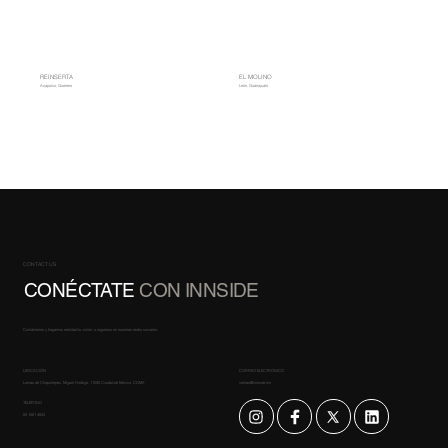
REINSERTA
EL MOLINO
Acapulco, Guerrero
León, Guanajuato
CONTACT US
CONÉCTATE
CON INNSIDE
Contáctanos y hagamos realidad tu visión, o síguenos en nuestras redes sociales:
UBICACIÓN
CORREO ELECTRÓNICO
Lomas de Chapultepec, Miguel Hidalgo, 11000 Ciudad de México, CDMX
ventas@innside.mx
TELÉFONO
55 1561 4842