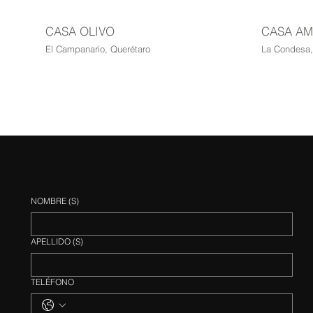
CASA OLIVO
CASA AM
El Campanario, Querétaro
La Condesa,
NOMBRE (S)
APELLIDO (S)
TELÉFONO