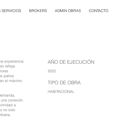
 SERVICIOS
BROKERS
ADMIN OBRAS
CONTACTO
una experiencia
AÑO DE EJECUCIÓN
o refleja
2022
iores
os patios
zan el máximo
TIPO DE OBRA
HABITACIONAL
 demanda,
a una conexión
oximidad a
ño no solo
urbana,