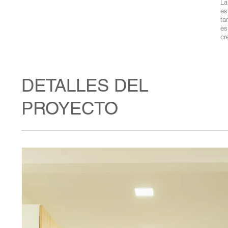
La
es
ta
es
cr
DETALLES DEL
PROYECTO